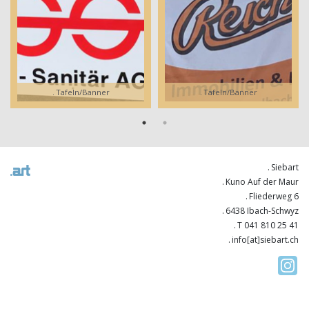
Tafeln/Banner
Tafeln/Banner
Siebart
Kuno Auf der Maur
Fliederweg 6
6438 Ibach-Schwyz
T 041 810 25 41
info[at]siebart.ch